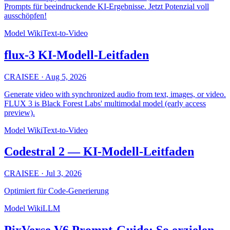
Prompts für beeindruckende KI-Ergebnisse. Jetzt Potenzial voll
ausschöpfen!
Model Wiki
Text-to-Video
flux-3 KI-Modell-Leitfaden
CRAISEE
·
Aug 5, 2026
Generate video with synchronized audio from text, images, or video.
FLUX 3 is Black Forest Labs' multimodal model (early access
preview).
Model Wiki
Text-to-Video
Codestral 2 — KI-Modell-Leitfaden
CRAISEE
·
Jul 3, 2026
Optimiert für Code-Generierung
Model Wiki
LLM