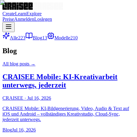
Create
Learn
Explore
Preise
Anmelden
Loslegen
Alle
223
Blog
13
Modelle
210
Blog
All blog posts
→
CRAISEE Mobile: KI-Kreativarbeit
unterwegs, jederzeit
CRAISEE
·
Jul 16, 2026
CRAISEE Mobile: KI-Bildgenerierung, Video, Audio & Text auf
iOS und Android – vollständiges Kreativstudio, Cloud-Sync,
jederzeit unterwegs.
Blog
Jul 16, 2026