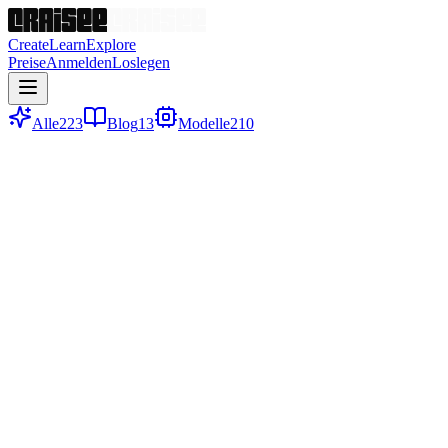
Create
Learn
Explore
Preise
Anmelden
Loslegen
Alle
223
Blog
13
Modelle
210