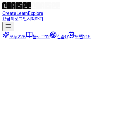
Create
Learn
Explore
요금제
로그인
시작하기
모두
228
블로그
12
실습
0
모델
216