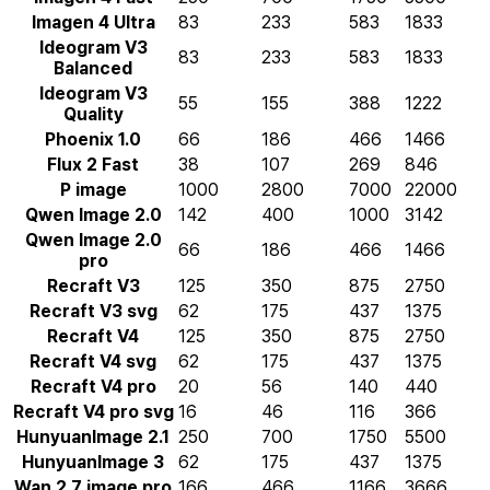
Imagen 4 Ultra
83
233
583
1833
Ideogram V3
83
233
583
1833
Balanced
Ideogram V3
55
155
388
1222
Quality
Phoenix 1.0
66
186
466
1466
Flux 2 Fast
38
107
269
846
P image
1000
2800
7000
22000
Qwen Image 2.0
142
400
1000
3142
Qwen Image 2.0
66
186
466
1466
pro
Recraft V3
125
350
875
2750
Recraft V3 svg
62
175
437
1375
Recraft V4
125
350
875
2750
Recraft V4 svg
62
175
437
1375
Recraft V4 pro
20
56
140
440
Recraft V4 pro svg
16
46
116
366
HunyuanImage 2.1
250
700
1750
5500
HunyuanImage 3
62
175
437
1375
Wan 2.7 image pro
166
466
1166
3666