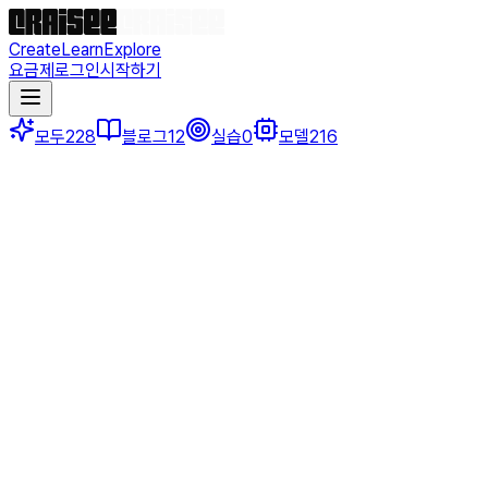
Create
Learn
Explore
요금제
로그인
시작하기
모두
228
블로그
12
실습
0
모델
216