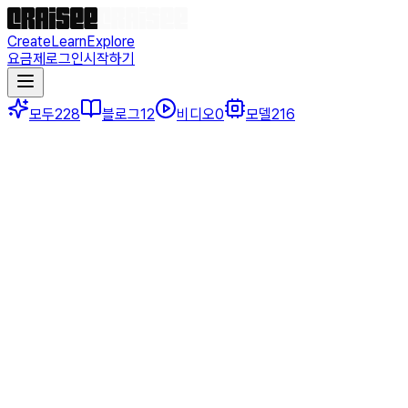
Create
Learn
Explore
요금제
로그인
시작하기
모두
228
블로그
12
비디오
0
모델
216