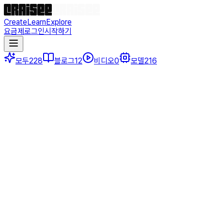
Create
Learn
Explore
요금제
로그인
시작하기
모두
228
블로그
12
비디오
0
모델
216