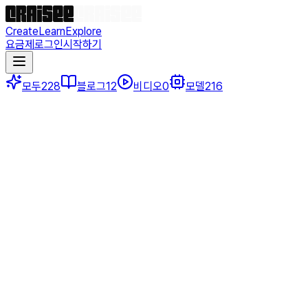
Create
Learn
Explore
요금제
로그인
시작하기
모두
228
블로그
12
비디오
0
모델
216