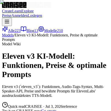
Create
Learn
Explore
Preise
Anmelden
Loslegen
Alle
223
Blog
13
Modelle
210
Models
/
Eleven v3 KI-Modell: Funktionen, Preise & optimale
Prompts
Model Wiki
Eleven v3 KI-Modell:
Funktionen, Preise & optimale
Prompts
Eleven v3 (`eleven_v3`): Funktionen, Audio-Tags-Syntax, Multi-
Speaker-API, Preise und bewährte Prompts für ElevenLabs'
ausdrucksstärkstes TTS-Modell.
Quick read
CRAISEE
·
Jul 3, 2026
reference
Try it on CRAISEE now
Go create