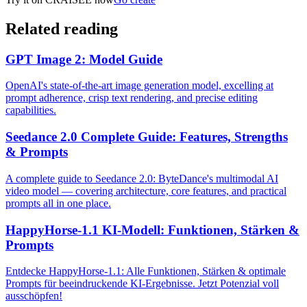
Related reading
GPT Image 2: Model Guide
OpenAI's state-of-the-art image generation model, excelling at
prompt adherence, crisp text rendering, and precise editing
capabilities.
Seedance 2.0 Complete Guide: Features, Strengths
& Prompts
A complete guide to Seedance 2.0: ByteDance's multimodal AI
video model — covering architecture, core features, and practical
prompts all in one place.
HappyHorse-1.1 KI-Modell: Funktionen, Stärken &
Prompts
Entdecke HappyHorse-1.1: Alle Funktionen, Stärken & optimale
Prompts für beeindruckende KI-Ergebnisse. Jetzt Potenzial voll
ausschöpfen!