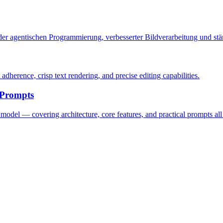
der agentischen Programmierung, verbesserter Bildverarbeitung und stä
dherence, crisp text rendering, and precise editing capabilities.
 Prompts
del — covering architecture, core features, and practical prompts all 