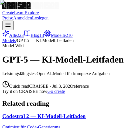
Create
Learn
Explore
Preise
Anmelden
Loslegen
Alle
223
Blog
13
Modelle
210
Models
/
GPT-5 — KI-Modell-Leitfaden
Model Wiki
GPT-5 — KI-Modell-Leitfaden
Leistungsfähigstes OpenAI-Modell für komplexe Aufgaben
Quick read
CRAISEE
·
Jul 3, 2026
reference
Try it on CRAISEE now
Go create
Related reading
Codestral 2 — KI-Modell-Leitfaden
Optimiert für Code-Generierung