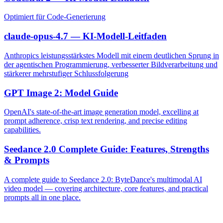
Optimiert für Code-Generierung
claude-opus-4.7 — KI-Modell-Leitfaden
Anthropics leistungsstärkstes Modell mit einem deutlichen Sprung in
der agentischen Programmierung, verbesserter Bildverarbeitung und
stärkerer mehrstufiger Schlussfolgerung
GPT Image 2: Model Guide
OpenAI's state-of-the-art image generation model, excelling at
prompt adherence, crisp text rendering, and precise editing
capabilities.
Seedance 2.0 Complete Guide: Features, Strengths
& Prompts
A complete guide to Seedance 2.0: ByteDance's multimodal AI
video model — covering architecture, core features, and practical
prompts all in one place.