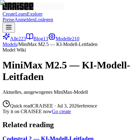
Create
Learn
Explore
Preise
Anmelden
Loslegen
Alle
223
Blog
13
Modelle
210
Models
/
MiniMax M2.5 — KI-Modell-Leitfaden
Model Wiki
MiniMax M2.5 — KI-Modell-
Leitfaden
Aktuelles, ausgewogenes MiniMax-Modell
Quick read
CRAISEE
·
Jul 3, 2026
reference
Try it on CRAISEE now
Go create
Related reading
Codestral 2 — KI-Modell-Leitfaden