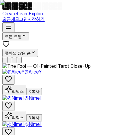
Create
Learn
Explore
요금제
로그인
시작하기
모든 모델
좋아요 많은 순
@AliceY
리믹스
복사
@Nimell
리믹스
복사
@Nimell