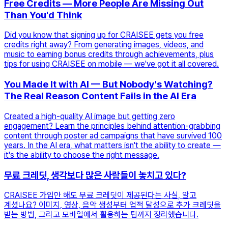
Free Credits — More People Are Missing Out
Than You'd Think
Did you know that signing up for CRAISEE gets you free
credits right away? From generating images, videos, and
music to earning bonus credits through achievements, plus
tips for using CRAISEE on mobile — we've got it all covered.
You Made It with AI — But Nobody's Watching?
The Real Reason Content Fails in the AI Era
Created a high-quality AI image but getting zero
engagement? Learn the principles behind attention-grabbing
content through poster ad campaigns that have survived 100
years. In the AI era, what matters isn't the ability to create —
it's the ability to choose the right message.
무료 크레딧, 생각보다 많은 사람들이 놓치고 있다?
CRAISEE 가입만 해도 무료 크레딧이 제공된다는 사실, 알고
계셨나요? 이미지, 영상, 음악 생성부터 업적 달성으로 추가 크레딧을
받는 방법, 그리고 모바일에서 활용하는 팁까지 정리했습니다.