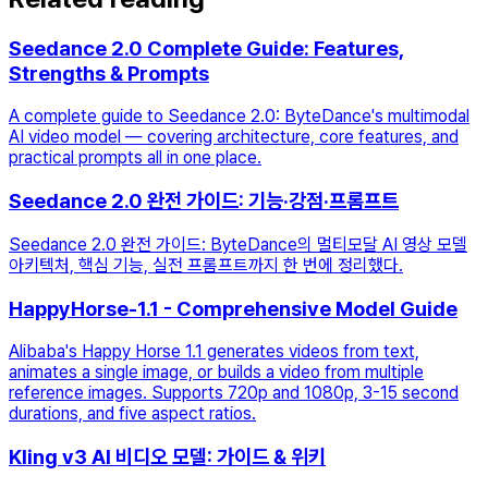
Seedance 2.0 Complete Guide: Features,
Strengths & Prompts
A complete guide to Seedance 2.0: ByteDance's multimodal
AI video model — covering architecture, core features, and
practical prompts all in one place.
Seedance 2.0 완전 가이드: 기능·강점·프롬프트
Seedance 2.0 완전 가이드: ByteDance의 멀티모달 AI 영상 모델
아키텍처, 핵심 기능, 실전 프롬프트까지 한 번에 정리했다.
HappyHorse-1.1 - Comprehensive Model Guide
Alibaba's Happy Horse 1.1 generates videos from text,
animates a single image, or builds a video from multiple
reference images. Supports 720p and 1080p, 3-15 second
durations, and five aspect ratios.
Kling v3 AI 비디오 모델: 가이드 & 위키