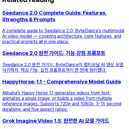
Seedance 2.0 Complete Guide: Features,
Strengths & Prompts
A complete guide to Seedance 2.0: ByteDance's multimodal
AI video model — covering architecture, core features, and
practical prompts all in one place.
Seedance 2.0 완전 가이드: 기능·강점·프롬프트
Seedance 2.0 완전 가이드: ByteDance의 멀티모달 AI 영상 모델
아키텍처, 핵심 기능, 실전 프롬프트까지 한 번에 정리했다.
HappyHorse-1.1 - Comprehensive Model Guide
Alibaba's Happy Horse 1.1 generates videos from text,
animates a single image, or builds a video from multiple
reference images. Supports 720p and 1080p, 3-15 second
durations, and five aspect ratios.
Grok Imagine Video 1.5: 완전한 AI 모델 가이드