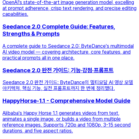
OpenAI's state-of-the-art image generation model, excelling
at prompt adherence, crisp text rendering, and precise editing
capabilities.
Seedance 2.0 Complete Guide: Features,
Strengths & Prompts
A complete guide to Seedance 2.0: ByteDance's multimodal
AI video model — covering architecture, core features, and
practical prompts all in one place.
Seedance 2.0 완전 가이드: 기능·강점·프롬프트
Seedance 2.0 완전 가이드: ByteDance의 멀티모달 AI 영상 모델
아키텍처, 핵심 기능, 실전 프롬프트까지 한 번에 정리했다.
HappyHorse-1.1 - Comprehensive Model Guide
Alibaba's Happy Horse 1.1 generates videos from text,
animates a single image, or builds a video from multiple
reference images. Supports 720p and 1080p, 3-15 second
durations, and five aspect ratios.