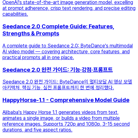
OpenAI's state-of-the-art image generation model, excelling
at prompt adherence, crisp text rendering, and precise editing
capabilities.
Seedance 2.0 Complete Guide: Features,
Strengths & Prompts
A complete guide to Seedance 2.0: ByteDance's multimodal
AI video model — covering architecture, core features, and
practical prompts all in one place.
Seedance 2.0 완전 가이드: 기능·강점·프롬프트
Seedance 2.0 완전 가이드: ByteDance의 멀티모달 AI 영상 모델
아키텍처, 핵심 기능, 실전 프롬프트까지 한 번에 정리했다.
HappyHorse-1.1 - Comprehensive Model Guide
Alibaba's Happy Horse 1.1 generates videos from text,
animates a single image, or builds a video from multiple
reference images. Supports 720p and 1080p, 3-15 second
durations, and five aspect ratios.