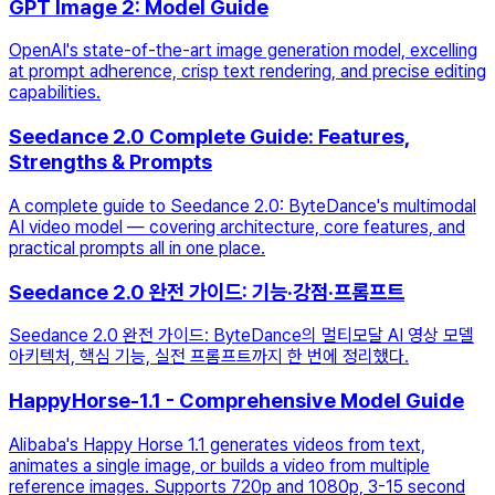
GPT Image 2: Model Guide
OpenAI's state-of-the-art image generation model, excelling
at prompt adherence, crisp text rendering, and precise editing
capabilities.
Seedance 2.0 Complete Guide: Features,
Strengths & Prompts
A complete guide to Seedance 2.0: ByteDance's multimodal
AI video model — covering architecture, core features, and
practical prompts all in one place.
Seedance 2.0 완전 가이드: 기능·강점·프롬프트
Seedance 2.0 완전 가이드: ByteDance의 멀티모달 AI 영상 모델
아키텍처, 핵심 기능, 실전 프롬프트까지 한 번에 정리했다.
HappyHorse-1.1 - Comprehensive Model Guide
Alibaba's Happy Horse 1.1 generates videos from text,
animates a single image, or builds a video from multiple
reference images. Supports 720p and 1080p, 3-15 second