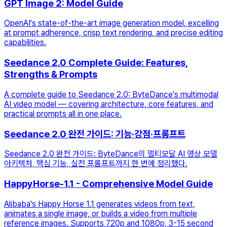
GPT Image 2: Model Guide
OpenAI's state-of-the-art image generation model, excelling
at prompt adherence, crisp text rendering, and precise editing
capabilities.
Seedance 2.0 Complete Guide: Features,
Strengths & Prompts
A complete guide to Seedance 2.0: ByteDance's multimodal
AI video model — covering architecture, core features, and
practical prompts all in one place.
Seedance 2.0 완전 가이드: 기능·강점·프롬프트
Seedance 2.0 완전 가이드: ByteDance의 멀티모달 AI 영상 모델
아키텍처, 핵심 기능, 실전 프롬프트까지 한 번에 정리했다.
HappyHorse-1.1 - Comprehensive Model Guide
Alibaba's Happy Horse 1.1 generates videos from text,
animates a single image, or builds a video from multiple
reference images. Supports 720p and 1080p, 3-15 second