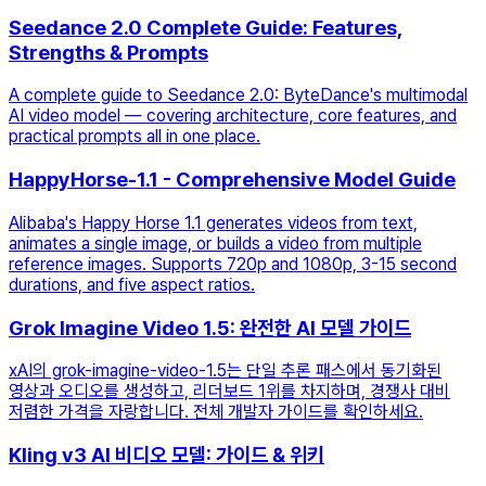
Seedance 2.0 Complete Guide: Features,
Strengths & Prompts
A complete guide to Seedance 2.0: ByteDance's multimodal
AI video model — covering architecture, core features, and
practical prompts all in one place.
HappyHorse-1.1 - Comprehensive Model Guide
Alibaba's Happy Horse 1.1 generates videos from text,
animates a single image, or builds a video from multiple
reference images. Supports 720p and 1080p, 3-15 second
durations, and five aspect ratios.
Grok Imagine Video 1.5: 완전한 AI 모델 가이드
xAI의 grok-imagine-video-1.5는 단일 추론 패스에서 동기화된
영상과 오디오를 생성하고, 리더보드 1위를 차지하며, 경쟁사 대비
저렴한 가격을 자랑합니다. 전체 개발자 가이드를 확인하세요.
Kling v3 AI 비디오 모델: 가이드 & 위키