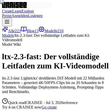
Create
Learn
Explore
Preise
Anmelden
Loslegen
Alle
223
Blog
13
Modelle
210
Models
/
ltx-2.3-fast: Der vollständige Leitfaden zum KI-
Videomodell
Model Wiki
ltx-2.3-fast: Der vollständige
Leitfaden zum KI-Videomodell
ltx-2.3-fast: Lightricks' destilliertes DiT-Modell mit 22 Milliarden
Parametern – generiert 4K/50FPS-Clips bis zu 20 Sekunden in 8
Schritten. Vollständige Deployment-Anleitung, Prompting-Tipps
und Benchmarks.
Quick read
CRAISEE
·
Jul 3, 2026
reference
Try it on CRAISEE now
Go create