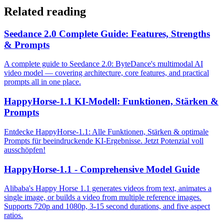
Related reading
Seedance 2.0 Complete Guide: Features, Strengths
& Prompts
A complete guide to Seedance 2.0: ByteDance's multimodal AI
video model — covering architecture, core features, and practical
prompts all in one place.
HappyHorse-1.1 KI-Modell: Funktionen, Stärken &
Prompts
Entdecke HappyHorse-1.1: Alle Funktionen, Stärken & optimale
Prompts für beeindruckende KI-Ergebnisse. Jetzt Potenzial voll
ausschöpfen!
HappyHorse-1.1 - Comprehensive Model Guide
Alibaba's Happy Horse 1.1 generates videos from text, animates a
single image, or builds a video from multiple reference images.
Supports 720p and 1080p, 3-15 second durations, and five aspect
ratios.