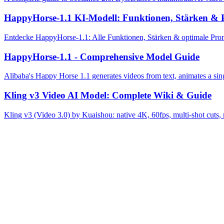
HappyHorse-1.1 KI-Modell: Funktionen, Stärken & 
Entdecke HappyHorse-1.1: Alle Funktionen, Stärken & optimale Promp
HappyHorse-1.1 - Comprehensive Model Guide
Alibaba's Happy Horse 1.1 generates videos from text, animates a sing
Kling v3 Video AI Model: Complete Wiki & Guide
Kling v3 (Video 3.0) by Kuaishou: native 4K, 60fps, multi-shot cuts