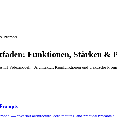
n & Prompts
eitfaden: Funktionen, Stärken &
s KI-Videomodell – Architektur, Kernfunktionen und praktische Promp
 Prompts
del — covering architecture, core features, and practical prompts all 