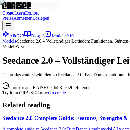
Create
Learn
Explore
Preise
Anmelden
Loslegen
Alle
223
Blog
13
Modelle
210
Models
/
Seedance 2.0 – Vollständiger Leitfaden: Funktionen, Stärke
Model Wiki
Seedance 2.0 – Vollständiger L
Ein umfassender Leitfaden zu Seedance 2.0: ByteDances multimodale
Quick read
CRAISEE
·
Jul 3, 2026
reference
Try it on CRAISEE now
Go create
Related reading
Seedance 2.0 Complete Guide: Features, Strengths &
A complete guide to Seedance 2.0: ByteDance's multimodal AI video mo