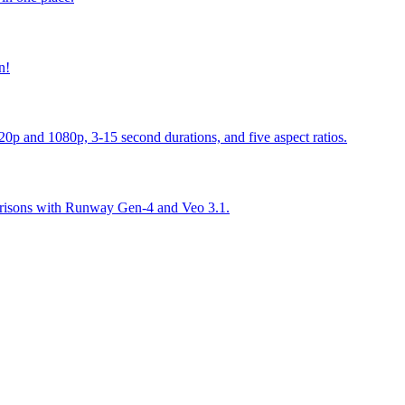
n!
20p and 1080p, 3-15 second durations, and five aspect ratios.
mparisons with Runway Gen-4 and Veo 3.1.