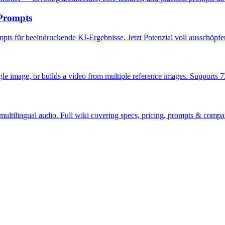
Prompts
ts für beeindruckende KI-Ergebnisse. Jetzt Potenzial voll ausschöpfe
le image, or builds a video from multiple reference images. Supports 7
, multilingual audio. Full wiki covering specs, pricing, prompts & co