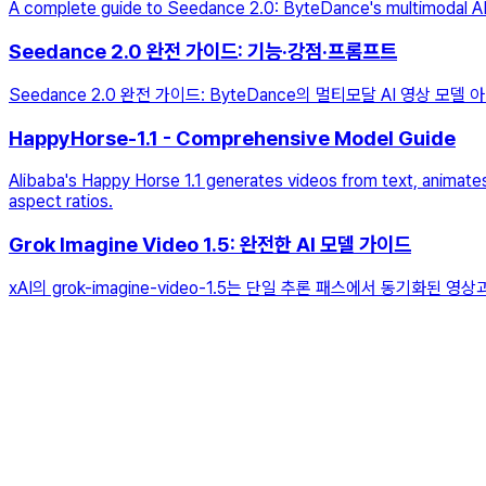
A complete guide to Seedance 2.0: ByteDance's multimodal AI v
Seedance 2.0 완전 가이드: 기능·강점·프롬프트
Seedance 2.0 완전 가이드: ByteDance의 멀티모달 AI 영상 모
HappyHorse-1.1 - Comprehensive Model Guide
Alibaba's Happy Horse 1.1 generates videos from text, animates
aspect ratios.
Grok Imagine Video 1.5: 완전한 AI 모델 가이드
xAI의 grok-imagine-video-1.5는 단일 추론 패스에서 동기