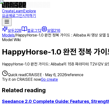
Create
Learn
Explore
요금제
로그인
시작하기
모두
228
블로그
12
모델
216
Models
/
HappyHorse-1.0 완전 정복 가이드 : Alibaba AI 영상 모
Model Wiki
HappyHorse-1.0 완전 정복 가이
HappyHorse-1.0 완전 가이드: Alibaba의 15B 파라미터 T2V·
Quick read
CRAISEE
·
May 6, 2026
reference
Try it on CRAISEE now
Go create
Related reading
Seedance 2.0 Complete Guide: Features, Strengt